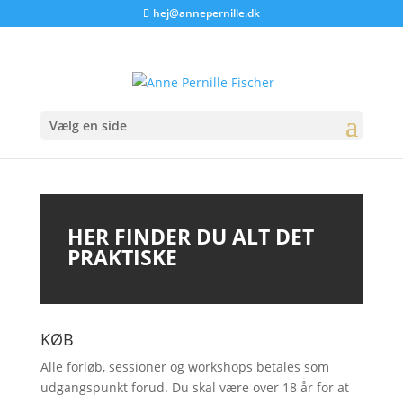
hej@annepernille.dk
Vælg en side
HER FINDER DU ALT DET
PRAKTISKE
KØB
Alle forløb, sessioner og workshops betales som
udgangspunkt forud. Du skal være over 18 år for at