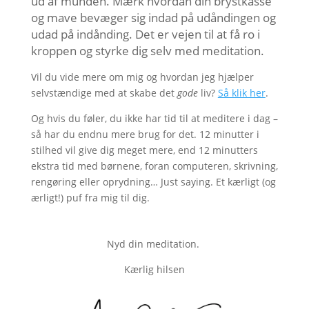
ud af munden. Mærk hvordan din brystkasse
og mave bevæger sig indad på udåndingen og
udad på indånding. Det er vejen til at få ro i
kroppen og styrke dig selv med meditation.
Vil du vide mere om mig og hvordan jeg hjælper
selvstændige med at skabe det
gode
liv?
Så klik her
.
Og hvis du føler, du ikke har tid til at meditere i dag –
så har du endnu mere brug for det. 12 minutter i
stilhed vil give dig meget mere, end 12 minutters
ekstra tid med børnene, foran computeren, skrivning,
rengøring eller oprydning… Just saying. Et kærligt (og
ærligt!) puf fra mig til dig.
Nyd din meditation.
Kærlig hilsen