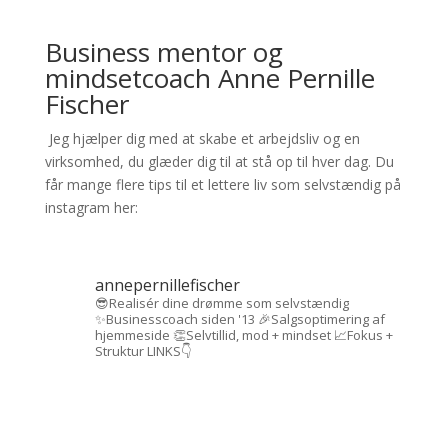
Business mentor og
mindsetcoach Anne Pernille
Fischer
Jeg hjælper dig med at skabe et arbejdsliv og en
virksomhed, du glæder dig til at stå op til hver dag. Du
får mange flere tips til et lettere liv som selvstændig på
instagram her:
annepernillefischer
😎Realisér dine drømme som selvstændig
✨Businesscoach siden '13
🎉Salgsoptimering af
hjemmeside
👏Selvtillid, mod + mindset
📈Fokus +
Struktur
LINKS👇