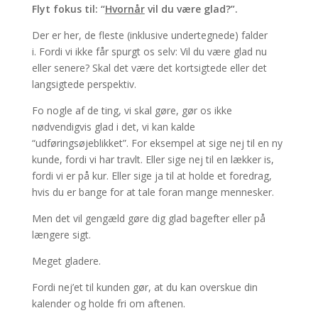
Flyt fokus til: “
Hvornår
vil du være glad?”.
Der er her, de fleste (inklusive undertegnede) falder
i. Fordi vi ikke får spurgt os selv: Vil du være glad nu
eller senere? Skal det være det kortsigtede eller det
langsigtede perspektiv.
Fo nogle af de ting, vi skal gøre, gør os ikke
nødvendigvis glad i det, vi kan kalde
“udføringsøjeblikket”. For eksempel at sige nej til en ny
kunde, fordi vi har travlt. Eller sige nej til en lækker is,
fordi vi er på kur. Eller sige ja til at holde et foredrag,
hvis du er bange for at tale foran mange mennesker.
Men det vil gengæld gøre dig glad bagefter eller på
længere sigt.
Meget gladere.
Fordi nej’et til kunden gør, at du kan overskue din
kalender og holde fri om aftenen.