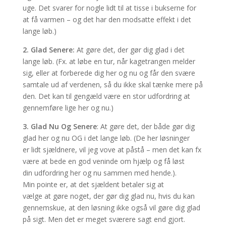
uge. Det svarer for nogle lidt til at tisse i bukserne for
at få varmen – og det har den modsatte effekt i det
lange løb.)
2. Glad Senere:
At gøre det, der gør dig glad i det
lange løb. (Fx. at løbe en tur, når kagetrangen melder
sig, eller at forberede dig her og nu og får den svære
samtale ud af verdenen, så du ikke skal tænke mere på
den. Det kan til gengæld være en stor udfordring at
gennemføre lige her og nu.)
3. Glad Nu Og Senere
: At gøre det, der både gør dig
glad her og nu OG i det lange løb. (De her løsninger
er lidt sjældnere, vil jeg vove at påstå – men det kan fx
være at bede en god veninde om hjælp og få løst
din udfordring her og nu sammen med hende.).
Min pointe er, at det sjældent betaler sig at
vælge at gøre noget, der gør dig glad nu, hvis du kan
gennemskue, at den løsning ikke også vil gøre dig glad
på sigt. Men det er meget sværere sagt end gjort.