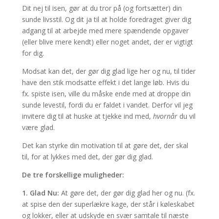
Dit nej til isen, gør at du tror på (og fortsætter) din
sunde livsstil. Og dit ja til at holde foredraget giver dig
adgang til at arbejde med mere spændende opgaver
(eller blive mere kendt) eller noget andet, der er vigtigt
for dig.
Modsat kan det, der gør dig glad lige her og nu, til tider
have den stik modsatte effekt i det lange løb. Hvis du
fx. spiste isen, ville du måske ende med at droppe din
sunde levestil, fordi du er faldet i vandet. Derfor vil jeg
invitere dig til at huske at tjekke ind med,
hvornår
du vil
være glad.
Det kan styrke din motivation til at gøre det, der skal
til, for at lykkes med det, der gør dig glad.
De tre forskellige muligheder:
1. Glad Nu:
At gøre det, der gør dig glad her og nu. (fx.
at spise den der superlækre kage, der står i køleskabet
og lokker, eller at udskyde en svær samtale til næste