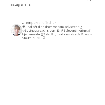
instagram her:
annepernillefischer
😎Realisér dine drømme som selvstændig
✨Businesscoach siden '13
🎉Salgsoptimering af
hjemmeside
👏Selvtillid, mod + mindset
📈Fokus +
Struktur
LINKS👇