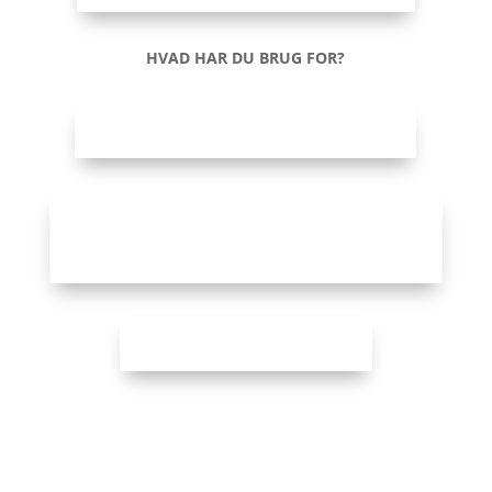
HVAD HAR DU BRUG FOR?
1:1 sparring for selvstændige
Early bird-rabat på SKAB DIT
BEDSTE ÅR-workshoppen
Book matchsamtale