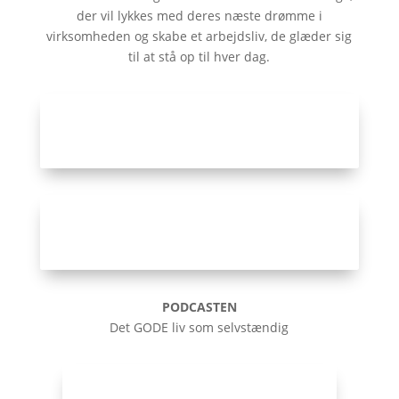
der vil lykkes med deres næste drømme i
virksomheden og skabe et arbejdsliv, de glæder sig
til at stå op til hver dag.
Snup audioguiden
MORGENFOKUS for 0,- kr
Opløftende energi-meditation
(gratis)
PODCASTEN
Det GODE liv som selvstændig
Find din yndlingsepisode her