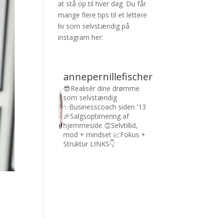
at stå op til hver dag. Du får
mange flere tips til et lettere
liv som selvstændig på
instagram her:
annepernillefischer
😎Realisér dine drømme
som selvstændig
✨Businesscoach siden '13
🎉Salgsoptimering af
hjemmeside
👏Selvtillid,
mod + mindset
📈Fokus +
Struktur
LINKS👇