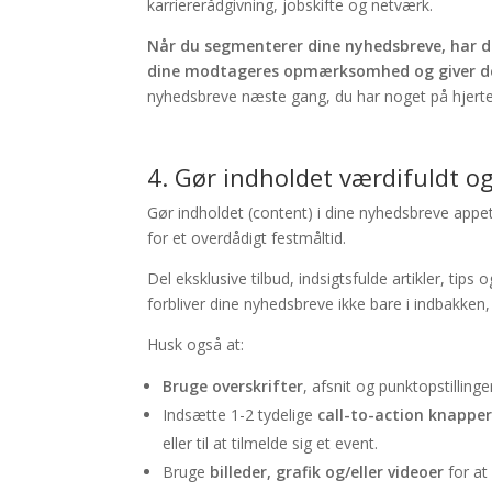
karriererådgivning, jobskifte og netværk.
Når du segmenterer dine nyhedsbreve, har du
dine modtageres opmærksomhed og giver d
nyhedsbreve næste gang, du har noget på hjerte
4. Gør indholdet værdifuldt og
Gør indholdet (content) i dine nyhedsbreve appeti
for et overdådigt festmåltid.
Del eksklusive tilbud, indsigtsfulde artikler, tips
forbliver dine nyhedsbreve ikke bare i indbakke
Husk også at:
Bruge overskrifter
, afsnit og punktopstilling
Indsætte 1-2 tydelige
call-to-action knapper 
eller til at tilmelde sig et event.
Bruge
billeder, grafik og/eller videoer
for at