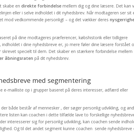
at skabe en
direkte forbindelse
mellem dig og dine læsere. Det kan 
njen eller i selve indholdet i dit nyhedsbrev. Når modtageren ser sit 
rettet mod vedkommende personligt – og det vækker deres
nysgerrigh
seret på dine modtageres præferencer, købshistorik eller tidligere
, indholdet i dine nyhedsbreve er, jo mere føler dine læsere forstået 
r skrevet specielt til dem. Det skaber en stærkere forbindelse mellem 
er åbningsraten
på dit nyhedsbrev.
nyhedsbreve med segmentering
e-mailliste op i grupper baseret på deres interesser, adfærd eller
 der både består af mennesker , der søger personlig udvikling, og and
tere listen kan coachen i dette tilfælde lave to forskellige nyhedsbrev
 der interesserer sig for personlig udvikling, kan coachen sende indhol
ærlighed. Og til det andet segment kunne coachen sende nyhedsbreve