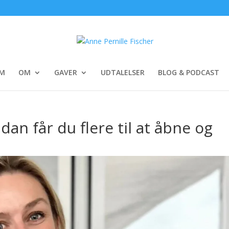
EM
OM
GAVER
UDTALELSER
BLOG & PODCAST
an får du flere til at åbne og