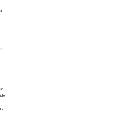
er
rem
se.
side
at