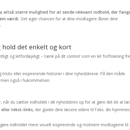
 altså større mulighed for at sende relevant indhold, der fang
em værdi.
Det øger chancen for at dine modtagere åbner dine
.
 hold det enkelt og kort
tligt og letfordøjeligt – tænk på dit
content
som en let forfriskning f
 og tricks eller inspirerende historier i dine nyhedsbreve. På den måde
n, men også i hukommelsen.
er, når du sætter indholdet i dit nyhedsbrev op for at gøre det let at læ
eller tekst-links
, der guider dine læsere videre til f.eks. din hjemme
 gøre indholdet mere visuelt inspirerende og motivere modtagerne til 