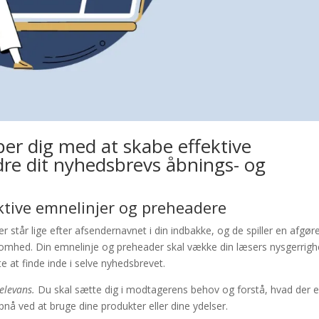
lper dig med at skabe effektive
re dit nyhedsbrevs åbnings- og
ktive emnelinjer og preheadere
r står lige efter afsendernavnet i din indbakke, og de spiller en afgø
omhed. Din emnelinje og preheader skal vække din læsers nysgerrig
 at finde inde i selve nyhedsbrevet.
elevans.
Du skal sætte dig i modtagerens behov og forstå, hvad der e
pnå ved at bruge dine produkter eller dine ydelser.