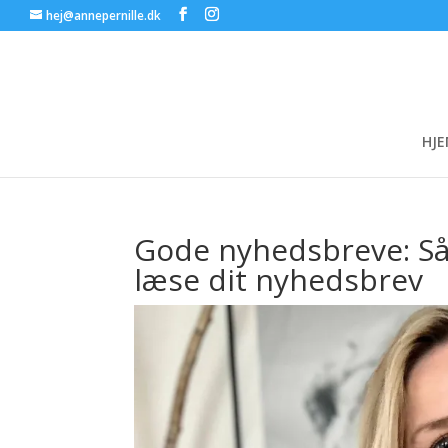
hej@annepernille.dk
HJ
Gode nyhedsbreve: Såd
læse dit nyhedsbrev