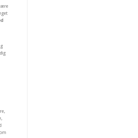
være
eget
ed
og
dig
re,
e,
d
 om