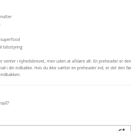
nutter
s
g
d superfood
l tidsstyring
der venter i nyhedsbrevet, men uden at afsløre alt. En preheader er de
mail i din indbakke. Hvis du ikke sætter en preheader ind, er det den fø
i indbakken.