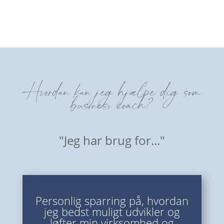
Hvordan kan jeg hjælpe dig som
business coach?
"Jeg har brug for..."
Personlig sparring på, hvordan
jeg bedst muligt udvikler og
løfter min virksomhed og