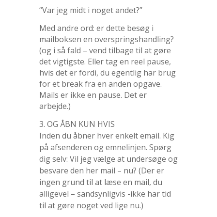
“Var jeg midt i noget andet?”
Med andre ord: er dette besøg i
mailboksen en overspringshandling?
(og i så fald – vend tilbage til at gøre
det vigtigste. Eller tag en reel pause,
hvis det er fordi, du egentlig har brug
for et break fra en anden opgave.
Mails er ikke en pause. Det er
arbejde.)
3. OG ÅBN KUN HVIS
Inden du åbner hver enkelt email. Kig
på afsenderen og emnelinjen. Spørg
dig selv: Vil jeg vælge at undersøge og
besvare den her mail – nu? (Der er
ingen grund til at læse en mail, du
alligevel – sandsynligvis -ikke har tid
til at gøre noget ved lige nu.)